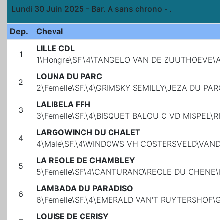
Lundi 30 Juin 2025 - Bar. A sans chrono - .
Dep.
Cheval
LILLE CDL
1
1\Hongre\SF.\4\TANGELO VAN DE ZUUTHOEVE\
LOUNA DU PARC
2
2\Femelle\SF.\4\GRIMSKY SEMILLY\JEZA DU PA
LALIBELA FFH
3
3\Femelle\SF.\4\BISQUET BALOU C VD MISPEL\
LARGOWINCH DU CHALET
4
4\Male\SF.\4\WINDOWS VH COSTERSVELD\VAND
LA REOLE DE CHAMBLEY
5
5\Femelle\SF\4\CANTURANO\REOLE DU CHENE\L
LAMBADA DU PARADISO
6
6\Femelle\SF.\4\EMERALD VAN'T RUYTERSHOF
LOUISE DE CERISY