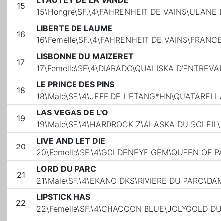
LYAUTEY DE LA VANDE
15
15\Hongre\SF.\4\FAHRENHEIT DE VAINS\ULAN
LIBERTE DE LAUME
16
16\Femelle\SF.\4\FAHRENHEIT DE VAINS\FRAN
LISBONNE DU MAIZERET
17
17\Femelle\SF\4\DIARADO\QUALISKA D'ENTRE
LE PRINCE DES PINS
18
18\Male\SF.\4\JEFF DE L'ETANG*HN\QUATAREL
LAS VEGAS DE L'O
19
19\Male\SF.\4\HARDROCK Z\ALASKA DU SOLEI
LIVE AND LET DIE
20
20\Femelle\SF.\4\GOLDENEYE GEM\QUEEN OF P
LORD DU PARC
21
21\Male\SF.\4\EKANO DKS\RIVIERE DU PARC\DA
LIPSTICK HAS
22
22\Femelle\SF.\4\CHACOON BLUE\JOLYGOLD D