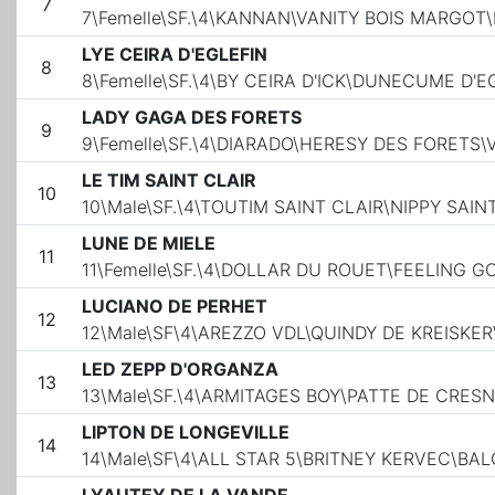
7
7\Femelle\SF.\4\KANNAN\VANITY BOIS MARGO
LYE CEIRA D'EGLEFIN
8
8\Femelle\SF.\4\BY CEIRA D'ICK\DUNECUME D'
LADY GAGA DES FORETS
9
9\Femelle\SF.\4\DIARADO\HERESY DES FORET
LE TIM SAINT CLAIR
10
10\Male\SF.\4\TOUTIM SAINT CLAIR\NIPPY SAI
LUNE DE MIELE
11
11\Femelle\SF.\4\DOLLAR DU ROUET\FEELING
LUCIANO DE PERHET
12
12\Male\SF\4\AREZZO VDL\QUINDY DE KREISKE
LED ZEPP D'ORGANZA
13
13\Male\SF.\4\ARMITAGES BOY\PATTE DE CRES
LIPTON DE LONGEVILLE
14
14\Male\SF\4\ALL STAR 5\BRITNEY KERVEC\BA