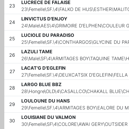
LUCRECE DE FALAISE
23
23\Femelle\SF.\4\FALKO DE HUS\ESTHER\MALIT
LINVICTUS D'ENJOY
24
24\Male\AES\4\GRIMOIRE D'ELPHEN\COULEUR 
LUCIOLE DU PARADISO
25
25\Femelle\SF.\4\CONTHARGOS\GLYCINE DU P
LAZULI TAME
26
26\Male\SF\4\ARMITAGES BOY\TAQUINE TAME\H
LACAT'G D'EGLEFIN
27
27\Femelle\SF.\4\DEUXCATSIX D'EGLEFIN\FELL
LARGO BLUE BBZ
28
28\Hongre\OLD\4\CASALLCO\CHAKALL BLUE\C
LOULOUNE DU HANS
29
29\Femelle\SF.\4\ARMITAGES BOY\EALORE DU 
LOUISIANE DU VALMON
30
30\Femelle\SF\4\COLORE\AWAI GERY\OUTSIDER