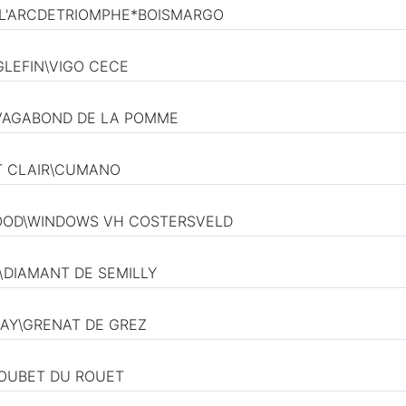
T\L'ARCDETRIOMPHE*BOISMARGO
EGLEFIN\VIGO CECE
S\VAGABOND DE LA POMME
NT CLAIR\CUMANO
 GOOD\WINDOWS VH COSTERSVELD
R\DIAMANT DE SEMILLY
NAY\GRENAT DE GREZ
LOUBET DU ROUET