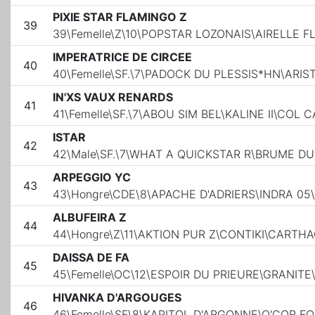
PIXIE STAR FLAMINGO Z
39
39\Femelle\Z\10\POPSTAR LOZONAIS\AIRELLE
IMPERATRICE DE CIRCEE
40
40\Femelle\SF.\7\PADOCK DU PLESSIS*HN\ARI
IN'XS VAUX RENARDS
41
41\Femelle\SF.\7\ABOU SIM BEL\KALINE II\COL 
ISTAR
42
42\Male\SF.\7\WHAT A QUICKSTAR R\BRUME 
ARPEGGIO YC
43
43\Hongre\CDE\8\APACHE D'ADRIERS\INDRA 05\
ALBUFEIRA Z
44
44\Hongre\Z\11\AKTION PUR Z\CONTIKI\CARTH
DAISSA DE FA
45
45\Femelle\OC\12\ESPOIR DU PRIEURE\GRANITE
HIVANKA D'ARGOUGES
46
46\Femelle\SF\8\KAPITOL D'ARGONNE\Q'COR F