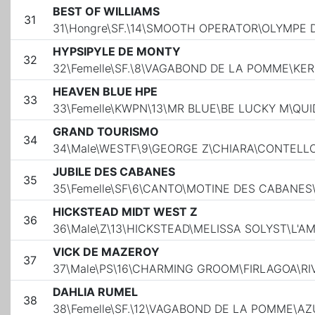
BEST OF WILLIAMS
31
31\Hongre\SF.\14\SMOOTH OPERATOR\OLYMPE
HYPSIPYLE DE MONTY
32
32\Femelle\SF.\8\VAGABOND DE LA POMME\KE
HEAVEN BLUE HPE
33
33\Femelle\KWPN\13\MR BLUE\BE LUCKY M\QU
GRAND TOURISMO
34
34\Male\WESTF\9\GEORGE Z\CHIARA\CONTELL
JUBILE DES CABANES
35
35\Femelle\SF\6\CANTO\MOTINE DES CABANE
HICKSTEAD MIDT WEST Z
36
36\Male\Z\13\HICKSTEAD\MELISSA SOLYST\L'A
VICK DE MAZEROY
37
37\Male\PS\16\CHARMING GROOM\FIRLAGOA\R
DAHLIA RUMEL
38
38\Femelle\SF.\12\VAGABOND DE LA POMME\A