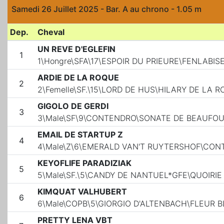
Samedi 26 Juillet 2025 - Bar. A au chrono - 1.05 m
Dep.
Cheval
UN REVE D'EGLEFIN
1
1\Hongre\SFA\17\ESPOIR DU PRIEURE\FENLABIS
ARDIE DE LA ROQUE
2
2\Femelle\SF.\15\LORD DE HUS\HILARY DE LA R
GIGOLO DE GERDI
3
3\Male\SF\9\CONTENDRO\SONATE DE BEAUFO
EMAIL DE STARTUP Z
4
4\Male\Z\6\EMERALD VAN'T RUYTERSHOF\CON
KEYOFLIFE PARADIZIAK
5
5\Male\SF.\5\CANDY DE NANTUEL*GFE\QUOIRIE
KIMQUAT VALHUBERT
6
6\Male\COPB\5\GIORGIO D'ALTENBACH\FLEUR 
PRETTY LENA VBT