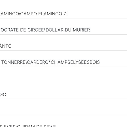
 FLAMINGO\CAMPO FLAMINGO Z
STOCRATE DE CIRCEE\DOLLAR DU MURIER
CANTO
DU TONNERRE\CARDERO*CHAMPSELYSEESBOIS
AGO
\
OR EVER\QUIDAM DE REVEL