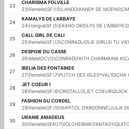
CHARISMA FOLVILLE
23
23\Femelle\SF.\13\LANDO\KANDY DE MOENS\CA
KAMALYS DE L'ABBAYE
24
24\Hongre\SF.\5\EKANO DKS\LYS DE L'ABBAYE\
CALL GIRL DE CALI
25
25\Femelle\SF.\13\CONRAD\JOLIE GIRL\SI TU VI
DESPOIR DU CASSE
26
26\Male\OC\12\CONRAD\FAITH CHARMAINA K\
IBELIA DES FONTAINES
27
27\Femelle\SF.\7\PUTCH DES ISLES*VAL'ID\C
JET COEUR I
28
28\Femelle\SF.\6\CRISTALLO\JET COEUR\QUICK
FASHION DU CORDEL
29
29\Femelle\SF.\10\KAPITOL D'ARGONNE\JULIA
URANIE AMADEUS
30
30\Femelle\SFA\17\VOLCHEBNIK\FANTASY\QUIT