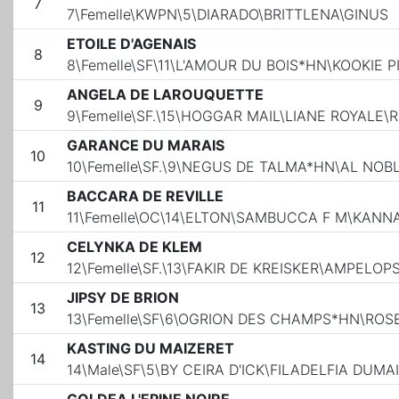
7
7\Femelle\KWPN\5\DIARADO\BRITTLENA\GINUS
ETOILE D'AGENAIS
8
8\Femelle\SF\11\L'AMOUR DU BOIS*HN\KOOKI
ANGELA DE LAROUQUETTE
9
9\Femelle\SF.\15\HOGGAR MAIL\LIANE ROYALE\
GARANCE DU MARAIS
10
10\Femelle\SF.\9\NEGUS DE TALMA*HN\AL NO
BACCARA DE REVILLE
11
11\Femelle\OC\14\ELTON\SAMBUCCA F M\KANN
CELYNKA DE KLEM
12
12\Femelle\SF.\13\FAKIR DE KREISKER\AMPELOP
JIPSY DE BRION
13
13\Femelle\SF\6\OGRION DES CHAMPS*HN\ROS
KASTING DU MAIZERET
14
14\Male\SF\5\BY CEIRA D'ICK\FILADELFIA DUM