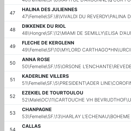
HALINA DES JULIENNES
47
47\Femelle\SF.\8\VIVALDI DU REVERDY\PALINA
DIKKENEK DU RIOL
48
48\Hongre\SF.\12\MIAMI DE SEMILLY\ELISA D'
FLECHE DE KERGLENN
49
49\Femelle\SF\10\MYLORD CARTHAGO*HN\URCIL
ANNA ROSE
50
50\Femelle\SF.\15\ORSONE L'ENCHANTE\REVE
KADERLINE VILLERS
51
51\Femelle\SF.\5\PRESIDENT\ADER LINE\COROF
EZEKIEL DE TOURTOULOU
52
52\Male\OC\11\CARTOUCHE VH BEVRIJDTHOF\
CHANPAGNE
53
53\Femelle\SF.\13\HARLAY L'ECHENAU\BOHEME
CALLAS
54