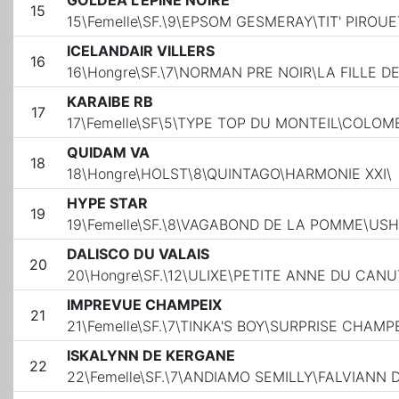
GOLDEA L'EPINE NOIRE
15
15\Femelle\SF.\9\EPSOM GESMERAY\TIT' PIRO
ICELANDAIR VILLERS
16
16\Hongre\SF.\7\NORMAN PRE NOIR\LA FILLE D
KARAIBE RB
17
17\Femelle\SF\5\TYPE TOP DU MONTEIL\COLOM
QUIDAM VA
18
18\Hongre\HOLST\8\QUINTAGO\HARMONIE XXI\
HYPE STAR
19
19\Femelle\SF.\8\VAGABOND DE LA POMME\US
DALISCO DU VALAIS
20
20\Hongre\SF.\12\ULIXE\PETITE ANNE DU CAN
IMPREVUE CHAMPEIX
21
21\Femelle\SF.\7\TINKA'S BOY\SURPRISE CHAM
ISKALYNN DE KERGANE
22
22\Femelle\SF.\7\ANDIAMO SEMILLY\FALVIAN