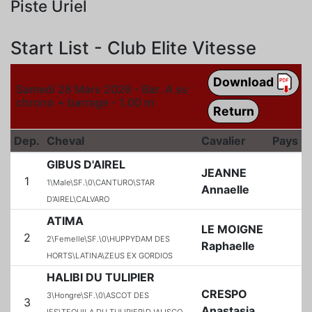
Piste Uriel
Start List - Club Elite Vitesse
Download
Samedi 28 Mars 2026 - Bar. A ss
chrono + barrage - 1.00 m
Return
Dep.
Cheval
Cavalier
Pays
GIBUS D'AIREL
JEANNE
1
1\Male\SF.\0\CANTURO\STAR
Annaelle
D'AIREL\CALVARO
ATIMA
LE MOIGNE
2
2\Femelle\SF.\0\HUPPYDAM DES
Raphaelle
HORTS\LATINA\ZEUS EX GORDIOS
HALIBI DU TULIPIER
CRESPO
3\Hongre\SF.\0\ASCOT DES
3
Anastasia
IFS\TEQUILA DU TULIPIER\DJALISCO