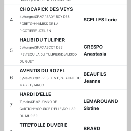
CHOCAPICK DES VEYS
4\Hongre\SF.\0\READY BOY DES
4
SCELLES Lorie
FORETS*HN\MISS DE LA
PICOTIERE\UZELIEN
HALIBI DU TULIPIER
CRESPO
5\Hongre\SF.\0\ASCOT DES
5
Anastasia
IFS\TEQUILA DU TULIPIER\DJALISCO
DU GUET
AVENTIS DU ROZEL
BEAUFILS
6
6\Male\OC\0\PRESIDENT\PALATINE DU
Jeanne
MABIET\DARCO
HARDI D'ELLE
LEMARQUAND
7\Male\SF.\0\URANO DE
7
Sixtine
CARTIGNY\SOURCE D'ELLE\DOLLAR
DU MURIER
TITE'FOLLE DUVERIE
BRARD