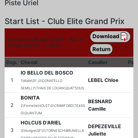
Piste Uriel
Start List - Club Elite Grand Prix
Download
Dimanche 29 Mars 2026 - Bar. A
Temps Différé - 1.00 m
Return
Dep.
Cheval
Cavalier
Pay
IO BELLO DEL BOSCO
1
LEBEL Chloe
1\Male\SF.\0\DONATELLO
SEMILLY\THAIS DE LOUAN\QUAT'SOUS
BONITA
BESNARD
2
2\Femelle\HOLST\0\CRAWFORD\TEXAS
Camille
G\QUANTUM
HOLCUS D'ARIEL
DEPEZEVILLE
3
3\Hongre\SF\0\TORNESCH\BRUNELLA
Juliette
D'ARIEL\PADOCK DU PLESSIS*HN